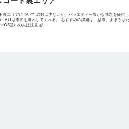
スコート裏エリア
ト裏エリアについて 岩数は少ないが、バラエティー豊かな課題を提供し
5～6月は季節を味わしてくれる。 おすすめの課題は、忍道、まほろばだ
※OS狙いの人は注意 忍...