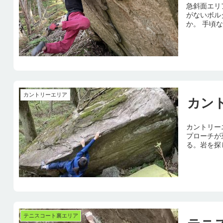
急斜面エリ
がないボル
か。 手頃
カントリーエリア
カン
カントリー
プローチが
る。岩を探
テニスコート裏エリア