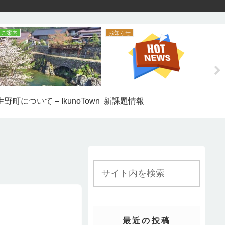
ご案内
お知らせ
ご
生野町について – IkunoTown
新課題情報
生
最近の投稿