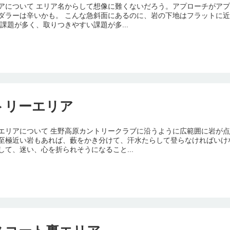
アについて エリア名からして想像に難くないだろう。アプローチがアプ
ダラーは辛いかも。 こんな急斜面にあるのに、岩の下地はフラットに
な課題が多く、取りつきやすい課題が多...
トリーエリア
エリアについて 生野高原カントリークラブに沿うように広範囲に岩が点
至極近い岩もあれば、藪をかき分けて、汗水たらして登らなければいけ
して、迷い、心を折られそうになること...